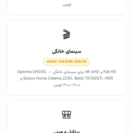
لومن.
🎬
سینمای خانگی
HOME THEATER FHD/4K
Full HD و 4K UHD برای سینمای خانگی — Optoma UHD35،
Epson Home Cinema 2250، BenQ TK700STi. HDR و
۲۰۰۰-۳۰۰۰ لومن.
🎒
پرتابل و مینی