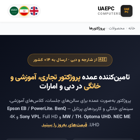
UAEPC
UAE
PC
COMPUTERS
خانه
›
محصولات
›
پروژکتورها
🇦🇪 از شارجه و دبی · ارسال به ۱۴+ کشور
تامین‌کننده عمده
پروژکتور تجاری، آموزشی و
خانگی
در دبی و امارات
پروژکتور به‌صورت عمده برای سالن‌های جلسات، کلاس‌های آموزشی،
سینمای خانگی و کاربردهای پرتابل —
BenQ
،
Epson EB / PowerLite
NEC ME
،
Optoma UHD
،
MW / TH
و
Sony VPL
. Full HD و 4K
UHD.
قیمت‌های به‌روز را ببینید
.