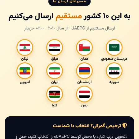
مسیرهای ارسال ما
به این ۱۰ کشور
مستقیم
ارسال می‌کنیم
ارسال مستقیم از UAEPC · از سال ۲۰۱۰ · ۴۰۰+ خریدار
عربستان سعودی
عمان
عراق
لبنان
سوریه
ارمنستان
ایران
اتیوپی
یمن
کنیا
ترخیص گمرکی؟ انتخاب با شماست
«تحویل درب انبار» یا «حمل توسط UAEPC» را انتخاب کنید: حمل و