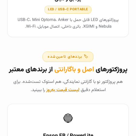
LED / USB-C PORTABLE
پروژکتورهای LED قابل حمل با USB-C، Mini Optoma، Anker
Nebula و XGIMI. باتری داخلی، اتصال موبایل، Wi-Fi.
🏷️ برندهای تامین‌شده
پروژکتورهای
اصل و باگارانتی
از برندهای معتبر
هم پروژکتور نو با گارانتی نمایندگی، هم استوک تست‌شده. برای
استعلام دقیق
لیست قیمت به‌روز
را ببینید.
🔵