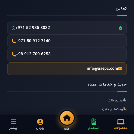
تماس
+971 52 935 8032
+971 50 912 7140
+98 912 709 6253
info@uaepc.com
خرید و خدمات عمده
آفرهای پالتی
قیمت‌های به‌روز
استعلام قیمت عمده
ثبت سفارش عمده
محصولات
استعلام
پورتال
بیشتر
خانه