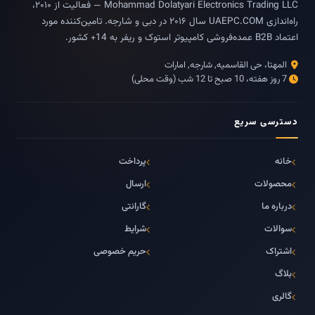
Mohammad Dolatyari Electronics Trading LLC — فعالیت از ۲۰۱۰،
راه‌اندازی UAEPC.COM سال ۲۰۱۶ در دبی و شارجه. تامین‌کننده مورد
اعتماد B2B عمده‌فروشی کامپیوتر استوک و ریفر به 14+ کشور.
المهتا، حی القاسمیه, شارجه, امارات
7 روز هفته، 10 صبح تا 12 شب (وقت محلی)
دسترسی سریع
خانه
پرداخت
محصولات
ارسال
درباره ما
گارانتی
سوالات
شرایط
اشتراک
حریم خصوصی
بلاگ
گالری