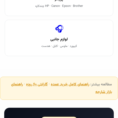
HP · Canon · Epson · Brother چندکاره
🎧
لوازم جانبی
کیبورد · ماوس · کابل · هدست
مطالعه بیشتر:
راهنمای کامل خرید عمده
·
گارانتی ۶۰ روزه
·
راهنمای
بازار شارجه