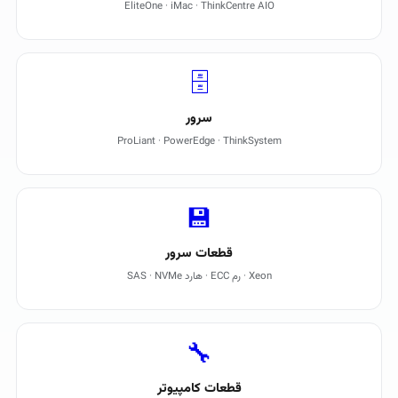
EliteOne · iMac · ThinkCentre AIO
🗄️
سرور
ProLiant · PowerEdge · ThinkSystem
💾
قطعات سرور
Xeon · رم ECC · هارد SAS · NVMe
🔧
قطعات کامپیوتر