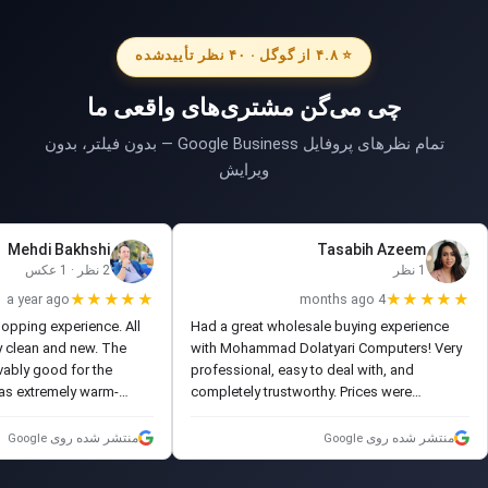
⭐ ۴.۸ از گوگل · ۴۰ نظر تأیید‌شده
چی می‌گن مشتری‌های واقعی ما
تمام نظرهای پروفایل Google Business — بدون فیلتر، بدون
ویرایش
Mehdi Bakhshi
Tasabih Azeem
1 نظر
2 نظر · 1 عکس
a year ago
★★★★★
4 months ago
★★★★★
hopping experience. All
Had a great wholesale buying experience
ry clean and new. The
with Mohammad Dolatyari Computers! Very
vably good for the
professional, easy to deal with, and
was extremely warm-
completely trustworthy. Prices were
us. I highly recommend
competitive, everything went smoothly, and
re!
the order was delivered exactly as
منتشر شده روی Google
منتشر شده روی Google
promised. Definitely recommend them for
wholesale computer products