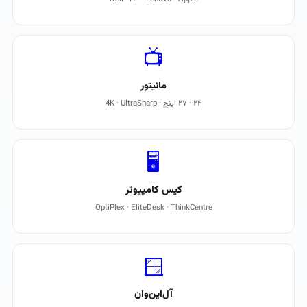
📺
مانیتور
۲۴ · ۲۷ اینچ · 4K · UltraSharp
🖥️
کیس کامپیوتر
OptiPlex · EliteDesk · ThinkCentre
🪟
آل‌این‌وان