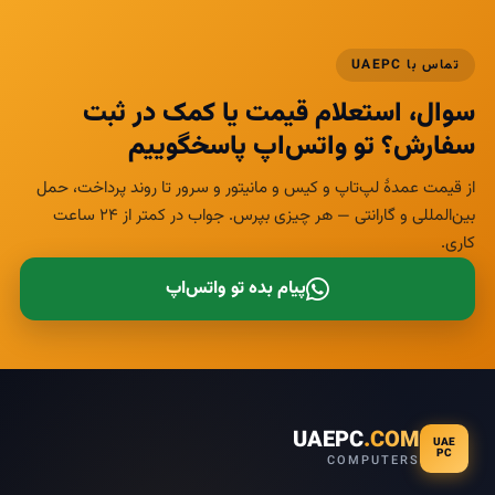
تماس با UAEPC
سوال، استعلام قیمت یا کمک در ثبت
سفارش؟ تو واتس‌اپ پاسخگوییم
از قیمت عمدهٔ لپ‌تاپ و کیس و مانیتور و سرور تا روند پرداخت، حمل
بین‌المللی و گارانتی — هر چیزی بپرس. جواب در کمتر از ۲۴ ساعت
کاری.
پیام بده تو واتس‌اپ
UAEPC
.COM
UAE
PC
COMPUTERS