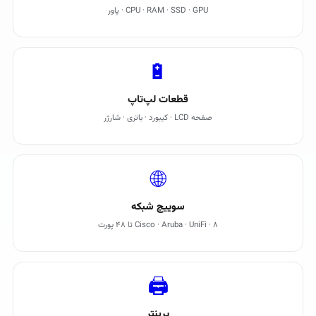
CPU · RAM · SSD · GPU · پاور
🔋
قطعات لپ‌تاپ
صفحه LCD · کیبورد · باتری · شارژر
🌐
سوییچ شبکه
Cisco · Aruba · UniFi · ۸ تا ۴۸ پورت
🖨️
پرینتر