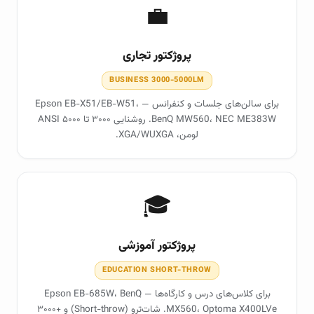
💼
پروژکتور تجاری
BUSINESS 3000-5000LM
برای سالن‌های جلسات و کنفرانس — Epson EB-X51/EB-W51،
BenQ MW560، NEC ME383W. روشنایی ۳۰۰۰ تا ۵۰۰۰ ANSI
لومن، XGA/WUXGA.
🎓
پروژکتور آموزشی
EDUCATION SHORT-THROW
برای کلاس‌های درس و کارگاه‌ها — Epson EB-685W، BenQ
MX560، Optoma X400LVe. شات‌ترو (Short-throw) و +۳۰۰۰