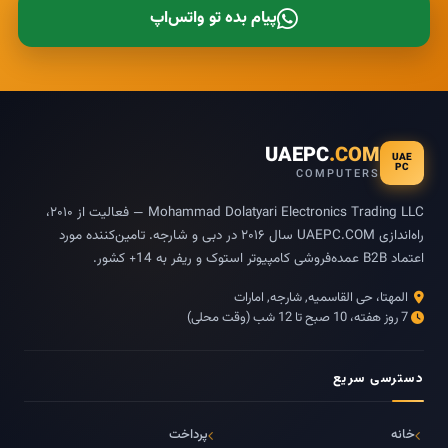
پیام بده تو واتس‌اپ
UAEPC
.COM
UAE
PC
COMPUTERS
Mohammad Dolatyari Electronics Trading LLC — فعالیت از ۲۰۱۰،
راه‌اندازی UAEPC.COM سال ۲۰۱۶ در دبی و شارجه. تامین‌کننده مورد
اعتماد B2B عمده‌فروشی کامپیوتر استوک و ریفر به 14+ کشور.
المهتا، حی القاسمیه, شارجه, امارات
7 روز هفته، 10 صبح تا 12 شب (وقت محلی)
دسترسی سریع
خانه
پرداخت