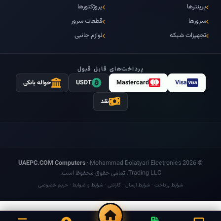
پرینترها
پروژکتورها
سرورها
قطعات سرور
تجهیزات شبکه
لوازم جانبی
پرداخت‌های قابل قبول
Visa
Mastercard
USDT
حواله بانکی
نقد
UAEPC.COM Computers
·
Mohammad Dolatyari Electronics
© 2026
Trading LLC
. تمامی حقوق محفوظ است.
شرایط پرداخت
·
شرایط ارسال
·
گارانتی
·
شرایط و ضوابط
·
حریم خصوصی