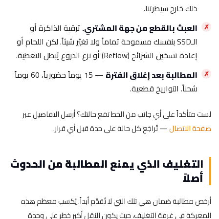
ذلك خارج سيطرتنا.
العبث بالقطع من جهة المشتري.
ترقية الذاكرة أو
الـSSD بنفسك مسموحة تماماً ولا تغيّر شيئاً. لكن اللحام أو
إعادة تسخين الشرائح (Reflow) أو نزع الدروع يُبطل التغطية.
المطالبة بعد إغلاق الفترة
— 15 يوماً حضورياً، 60 يوماً
شحناً. التواريخ قطعية.
لست متأكداً على أي جانب من الخط تقع حالتك؟ أرسل التفاصيل عبر
صفحة الاتصال
— تُراجَع كل حالة على حدة قبل أي قرار.
التغليف الذي يمنع المطالبة من الحدوث
أصلاً
أرخص مطالبة ضمان هي تلك التي لا تُقدَّم أبداً. يُكسب معظم هذه
المعركة في غرفة التغليف، حيث يكون النقل أكبر خطر على وحدة