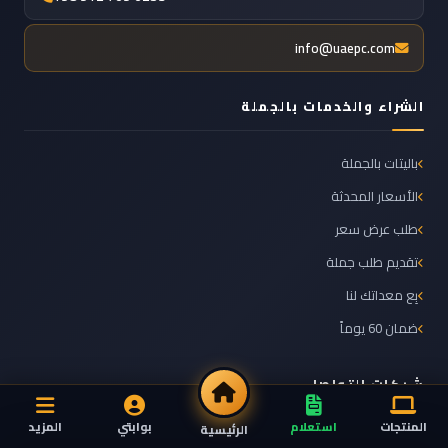
info@uaepc.com
الشراء والخدمات بالجملة
باليتات بالجملة
الأسعار المحدثة
طلب عرض سعر
تقديم طلب جملة
بِع معداتك لنا
ضمان 60 يوماً
شبكات التواصل
المنتجات
استعلام
بوابتي
المزيد
الرئيسية