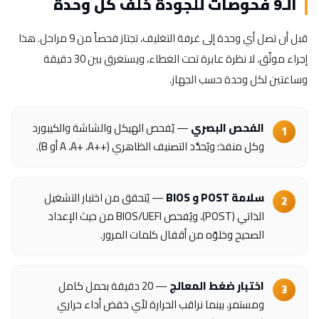
الـ9 فحوصات للجودة خلف كل وحدة
قبل أن تصل أي وحدة إلى غرفة التغليف، تجتاز فحصاً من 9 مراحل. هذا
إجراء موثّق، لا نظرة عابرة تحت الغطاء، ويستغرق بين 30 دقيقة
وساعتين لكل وحدة حسب الجهاز.
الفحص البصري
— يُفحص الهيكل والشاشة والكيبورد
وكل منفذ؛ ويُحدَّد التصنيف الظاهري (⁦A++⁩، ⁦A+⁩، A أو B).
سلامة POST و BIOS
— يُتحقق من اختبار التشغيل
الذاتي (POST)، ويُفحص BIOS/UEFI من حيث الإعداد
الصحيح وخلوّه من أقفال كلمات المرور.
اختبار ضغط المعالج
— 20 دقيقة بحمل كامل
ومستمر، بينما نراقب الحرارة لأي خفض أداء حراري