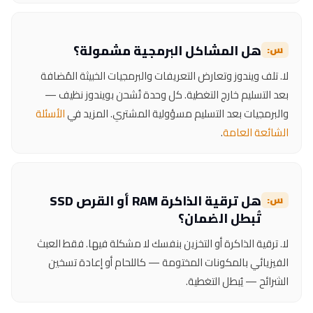
هل المشاكل البرمجية مشمولة؟
لا. تلف ويندوز وتعارض التعريفات والبرمجيات الخبيثة المُضافة
بعد التسليم خارج التغطية. كل وحدة تُشحن بويندوز نظيف —
والبرمجيات بعد التسليم مسؤولية المشتري. المزيد في
الأسئلة
الشائعة العامة
.
هل ترقية الذاكرة RAM أو القرص SSD
تُبطل الضمان؟
لا. ترقية الذاكرة أو التخزين بنفسك لا مشكلة فيها. فقط العبث
الفيزيائي بالمكونات المختومة — كاللحام أو إعادة تسخين
الشرائح — يُبطل التغطية.