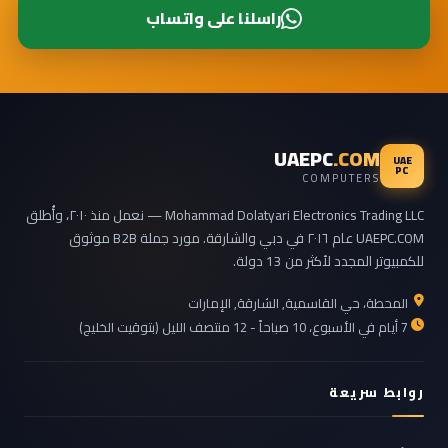
راسلنا على واتساب
UAEPC
.COM
UAE
PC
COMPUTERS
Mohammad Dolatyari Electronics Trading LLC — نعمل منذ ٢٠١٠، وأُطلق
UAEPC.COM عام ٢٠١٦ في دبي والشارقة. مورد جملة B2B موثوق
للكمبيوتر المجدد لأكثر من 13 دولة.
المحطة، حي القاسمية, الشارقة, الإمارات
7 أيام في الأسبوع، 10 صباحاً - 12 منتصف الليل (بتوقيت الخليج)
روابط سريعة