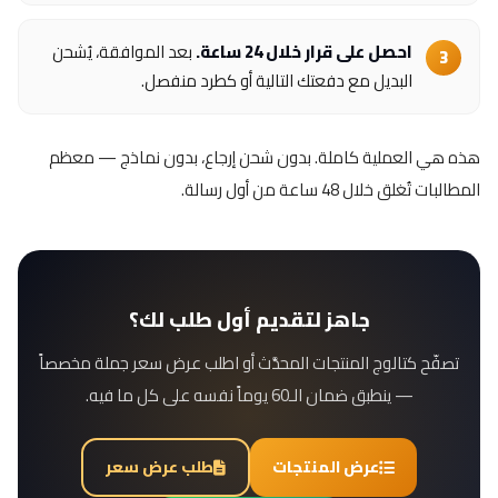
احصل على قرار خلال 24 ساعة.
بعد الموافقة، يُشحن
البديل مع دفعتك التالية أو كطرد منفصل.
هذه هي العملية كاملة. بدون شحن إرجاع، بدون نماذج — معظم
المطالبات تُغلق خلال 48 ساعة من أول رسالة.
جاهز لتقديم أول طلب لك؟
تصفّح كتالوج المنتجات المحدَّث أو اطلب عرض سعر جملة مخصصاً
— ينطبق ضمان الـ60 يوماً نفسه على كل ما فيه.
عرض المنتجات
طلب عرض سعر