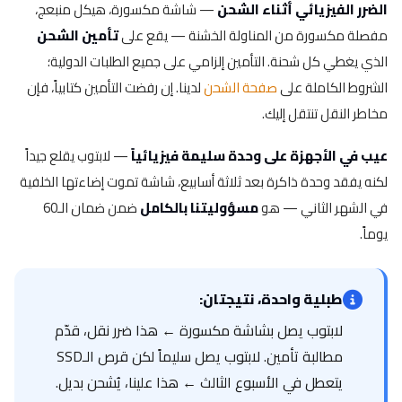
الضرر الفيزيائي أثناء الشحن
— شاشة مكسورة، هيكل منبعج،
مفصلة مكسورة من المناولة الخشنة — يقع على
تأمين الشحن
الذي يغطي كل شحنة. التأمين إلزامي على جميع الطلبات الدولية؛
الشروط الكاملة على
صفحة الشحن
لدينا. إن رفضت التأمين كتابياً، فإن
مخاطر النقل تنتقل إليك.
عيب في الأجهزة على وحدة سليمة فيزيائياً
— لابتوب يقلع جيداً
لكنه يفقد وحدة ذاكرة بعد ثلاثة أسابيع، شاشة تموت إضاءتها الخلفية
في الشهر الثاني — هو
مسؤوليتنا بالكامل
ضمن ضمان الـ60
يوماً.
طبلية واحدة، نتيجتان:
لابتوب يصل بشاشة مكسورة ← هذا ضرر نقل، قدّم
مطالبة تأمين. لابتوب يصل سليماً لكن قرص الـSSD
يتعطل في الأسبوع الثالث ← هذا علينا، يُشحن بديل.