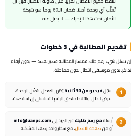
تُلتقط جميع الأعطال تقريباً على طاولة الاختبار، قبل أن
تُعلَّب أي وحدة أصلاً. ضمان الـ60 يوماً هو شبكة
الأمان تحت هذا الإجراء — لا بديل عنه.
تقديم المطالبة في 3 خطوات
إن تسلل شيء رغم ذلك، فمسار المطالبة قصير بقصد — بدون أرقام
تذاكر، بدون موسيقى انتظار، بدون مماطلة.
سجّل
فيديو من 30 ثانية
يُظهر العطل. شغّل الوحدة،
اعرض الخلل، والتقط ملصق الرقم التسلسلي إن استطعت.
أرسله
مع رقم طلبك
عبر البريد إلى
info@uaepc.com
أو من
صفحة الاتصال
، مع سطر واحد يصف المشكلة.