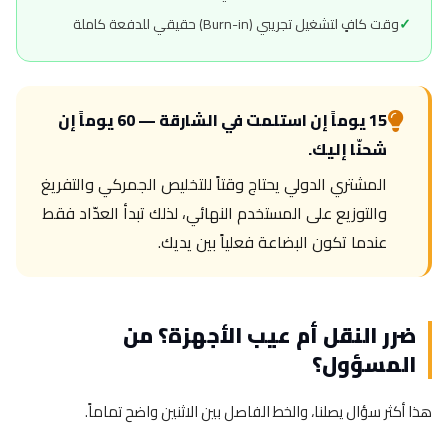
وقت كافٍ لتشغيل تجريبي (Burn-in) حقيقي للدفعة كاملة
15 يوماً إن استلمت في الشارقة — 60 يوماً إن
شحنّا إليك.
المشتري الدولي يحتاج وقتاً للتخليص الجمركي والتفريغ
والتوزيع على المستخدم النهائي، لذلك تبدأ العدّاد فقط
عندما تكون البضاعة فعلياً بين يديك.
ضرر النقل أم عيب الأجهزة؟ من
المسؤول؟
هذا أكثر سؤال يصلنا، والخط الفاصل بين الاثنين واضح تماماً.