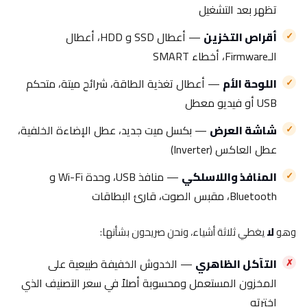
تظهر بعد التشغيل
أقراص التخزين
— أعطال SSD و HDD، أعطال
الـFirmware، أخطاء SMART
اللوحة الأم
— أعطال تغذية الطاقة، شرائح ميتة، متحكم
USB أو فيديو معطل
شاشة العرض
— بكسل ميت جديد، عطل الإضاءة الخلفية،
عطل العاكس (Inverter)
المنافذ واللاسلكي
— منافذ USB، وحدة Wi-Fi و
Bluetooth، مقبس الصوت، قارئ البطاقات
وهو
لا
يغطي ثلاثة أشياء، ونحن صريحون بشأنها:
التآكل الظاهري
— الخدوش الخفيفة طبيعية على
المخزون المستعمل ومحسوبة أصلاً في سعر التصنيف الذي
اخترته