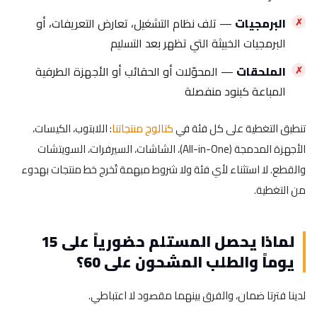
البرمجيات
— تلف نظام التشغيل، تعارض التعريفات، أو
البرمجيات الخبيثة التي تظهر بعد التسليم
الملحقات
— المحوّلات أو الحقائب أو الأجهزة الطرفية
المباعة كبنود منفصلة
تنطبق التغطية على كل فئة في
كتالوج منتجاتنا
: اللابتوب، الكيسات،
الأجهزة المدمجة (All-in-One)، الشاشات، السيرفرات، السويتشات
والقطع. لا استثناء لأي فئة ولا شروط مبهمة تُخرج خط منتجات بهدوء
من التغطية.
لماذا يحصل المستلم حضورياً على 15
يوماً والطلب المشحون على 60؟
لدينا فترتا ضمان، والفرق بينهما مقصود لا اعتباطي.