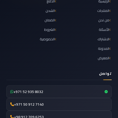
الرئيسية
الدفع
المنتجات
الشحن
من نحن
الضمان
الأسئلة
الشروط
الاشتراك
الخصوصية
المدونة
المعرض
تواصل
+971 52 935 8032
+971 50 912 7140
+98 912 709 6253