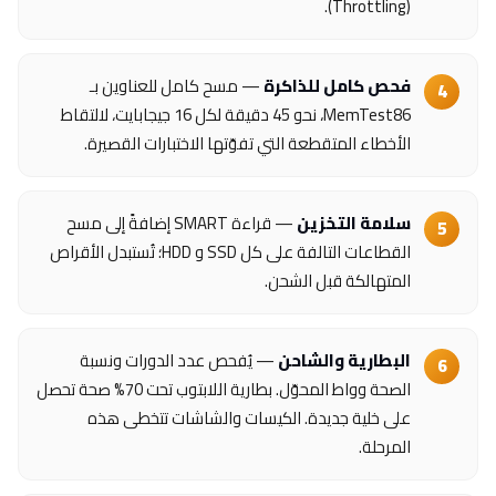
(Throttling).
فحص كامل للذاكرة
— مسح كامل للعناوين بـ
MemTest86، نحو 45 دقيقة لكل 16 جيجابايت، لالتقاط
الأخطاء المتقطعة التي تفوّتها الاختبارات القصيرة.
سلامة التخزين
— قراءة SMART إضافةً إلى مسح
القطاعات التالفة على كل SSD و HDD؛ تُستبدل الأقراص
المتهالكة قبل الشحن.
البطارية والشاحن
— يُفحص عدد الدورات ونسبة
الصحة وواط المحوّل. بطارية اللابتوب تحت 70% صحة تحصل
على خلية جديدة. الكيسات والشاشات تتخطى هذه
المرحلة.