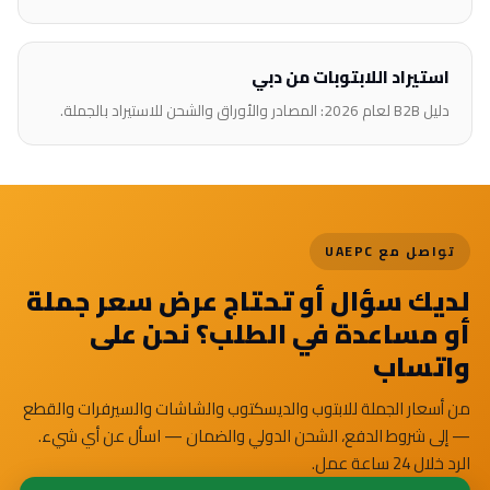
استيراد اللابتوبات من دبي
دليل B2B لعام 2026: المصادر والأوراق والشحن للاستيراد بالجملة.
تواصل مع UAEPC
لديك سؤال أو تحتاج عرض سعر جملة
أو مساعدة في الطلب؟ نحن على
واتساب
من أسعار الجملة للابتوب والديسكتوب والشاشات والسيرفرات والقطع
— إلى شروط الدفع، الشحن الدولي والضمان — اسأل عن أي شيء.
الرد خلال 24 ساعة عمل.