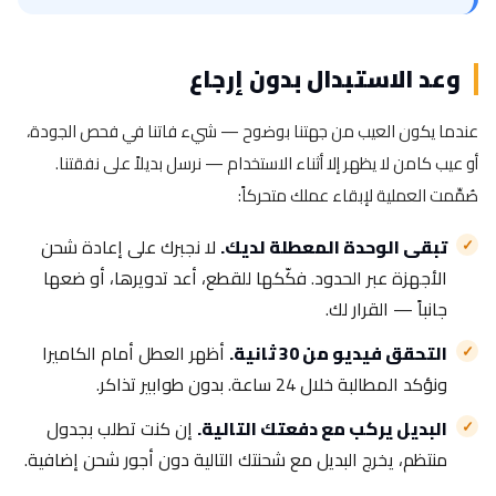
وعد الاستبدال بدون إرجاع
عندما يكون العيب من جهتنا بوضوح — شيء فاتنا في فحص الجودة،
أو عيب كامن لا يظهر إلا أثناء الاستخدام — نرسل بديلاً على نفقتنا.
صُمِّمت العملية لإبقاء عملك متحركاً:
تبقى الوحدة المعطلة لديك.
لا نجبرك على إعادة شحن
الأجهزة عبر الحدود. فكّكها للقطع، أعد تدويرها، أو ضعها
جانباً — القرار لك.
التحقق فيديو من 30 ثانية.
أظهر العطل أمام الكاميرا
ونؤكد المطالبة خلال 24 ساعة. بدون طوابير تذاكر.
البديل يركب مع دفعتك التالية.
إن كنت تطلب بجدول
منتظم، يخرج البديل مع شحنتك التالية دون أجور شحن إضافية.