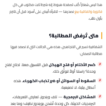
هذا ليس شعاراً كُتب لصفحة هبوط. إنه شرط ثابت مكتوب في كل
فاتورة واتفاقية بيع
نصدرها — لتقرأه أبيض على أسود قبل أن تلتزم
بأول طلب.
متى تُرفض المطالبة؟
الشفافية تسير في الاتجاهين. هذه هي الحالات التي لا تصمد فيها
مطالبة الضمان:
كسر الأختام أو فتح الهيكل
قبل التنسيق معنا. تحتاج لفتح
وحدة؟ راسلنا أولاً لنوثّق ذلك.
السقوط أو السوائل أو ضرر تذبذب الكهرباء.
هذه
أعطال بيئية، لا تصنيعية.
المشاكل البرمجية
— تلف ويندوز، تعارض التعريفات،
البرمجيات الخبيثة. كل وحدة تُشحن بويندوز نظيف؛ وما بعد