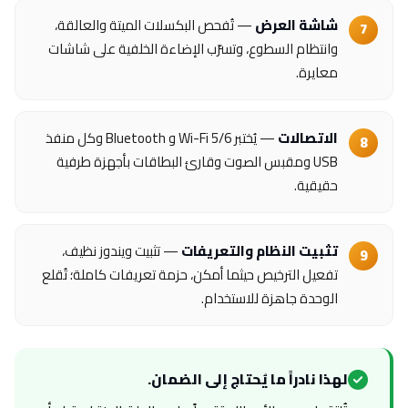
شاشة العرض
— تُفحص البكسلات الميتة والعالقة،
وانتظام السطوع، وتسرّب الإضاءة الخلفية على شاشات
معايرة.
الاتصالات
— يُختبر Wi-Fi 5/6 و Bluetooth وكل منفذ
USB ومقبس الصوت وقارئ البطاقات بأجهزة طرفية
حقيقية.
تثبيت النظام والتعريفات
— تثبيت ويندوز نظيف،
تفعيل الترخيص حيثما أمكن، حزمة تعريفات كاملة؛ تُقلع
الوحدة جاهزة للاستخدام.
لهذا نادراً ما يُحتاج إلى الضمان.