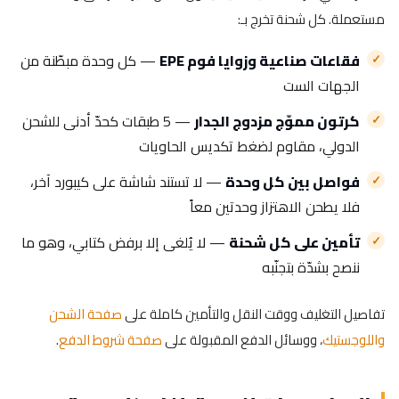
مستعملة. كل شحنة تخرج بـ:
فقاعات صناعية وزوايا فوم EPE
— كل وحدة مبطّنة من
الجهات الست
كرتون مموّج مزدوج الجدار
— 5 طبقات كحدّ أدنى للشحن
الدولي، مقاوم لضغط تكديس الحاويات
فواصل بين كل وحدة
— لا تستند شاشة على كيبورد آخر،
فلا يطحن الاهتزاز وحدتين معاً
تأمين على كل شحنة
— لا يُلغى إلا برفض كتابي، وهو ما
ننصح بشدّة بتجنّبه
تفاصيل التغليف ووقت النقل والتأمين كاملة على
صفحة الشحن
واللوجستيك
، ووسائل الدفع المقبولة على
صفحة شروط الدفع
.