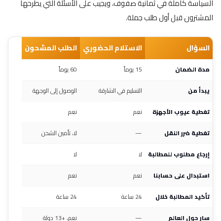
السياسة كاملة في ثمانية صفوف، ويجيب على الأسئلة التي يطرحها
المشترون قبل أول طلب جملة.
السؤال
الاستلام الحضوري
الطلب المشحون
مدة الضمان
15 يوماً
60 يوماً
يبدأ من
التسليم في الشارقة
الوصول إلى الوجهة
تغطية عيوب الأجهزة
نعم
نعم
تغطية ضرر النقل
—
لا، تأمين الشحن
إرجاع مطلوب للمطالبة
لا
لا
استبدال على حسابنا
نعم
نعم
تأكيد المطالبة خلال
24 ساعة
24 ساعة
سارٍ حول العالم
—
نعم، +13 دولة