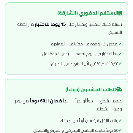
الاستلام الحضوري (الشارقة)
تستلم طلبك شخصياً وتحصل على
15 يوماً للاختبار
من لحظة
التسليم.
تفحص كل وحدة في مقرّنا قبل المغادرة
يبدأ الاختبار في اليوم نفسه — بدون فجوة نقل
فترة أقصر تكفي لأن لا شيء في الطريق
الطلب المشحون (دولياً)
عندما نشحن — جواً أو بحراً — يبدأ
ضمان الـ60 يوماً
من يوم
وصول الشحنة.
وقت النقل لا يُحسب أبداً من ضمانك
60 يوماً كاملة للتخليص الجمركي والتفريغ والتشغيل