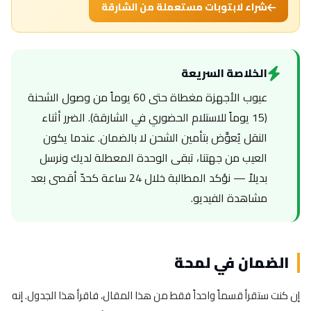
شراء لابتوبات مستعملة من الشارقة
الخلاصة السريعة
عيوب الأجهزة مغطاة حتى 60 يوماً من وصول الشحنة
(15 يوماً للاستلام الحضوري في الشارقة). الضرر أثناء
النقل يُعوَّض بتأمين الشحن لا بالضمان. عندما يكون
العيب من جهتنا، تبقى الوحدة المعطلة لديك ونرسل
بديلاً — نؤكد المطالبة خلال 24 ساعة كحدّ أقصى بعد
مشاهدة الفيديو.
الضمان في لمحة
إن كنت ستقرأ قسماً واحداً فقط من هذا المقال، فاقرأ هذا الجدول. إنه