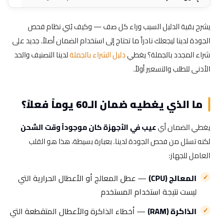
يشرح بقية الدليل السبب وراء كل صف — وكيف بُني نظام فحص
الجودة لدينا ليجعلك نادراً ما تحتاج إلى استخدام الضمان أصلاً. جديد على
شراء المجدد بالجملة؟ يغطي
دليل الشراء بالجملة
لدينا التصنيف والحد
الأدنى للطلب والتسعير أولاً.
ما الذي يغطيه ضمان الـ60 يوماً فعلاً؟
يغطي الضمان أي
عيب في الأجهزة كان موجوداً وقت الشحن
لكنه تسلل من فحص الجودة لدينا. بعبارة بسيطة، هذا هو القلب
العامل للجهاز:
المعالج (CPU)
— عطل المعالج أو الأعطال الحرارية التي
ليست نتيجة استخدام المستخدم
الذاكرة (RAM)
— أخطاء الذاكرة والأعطال المتقطعة التي