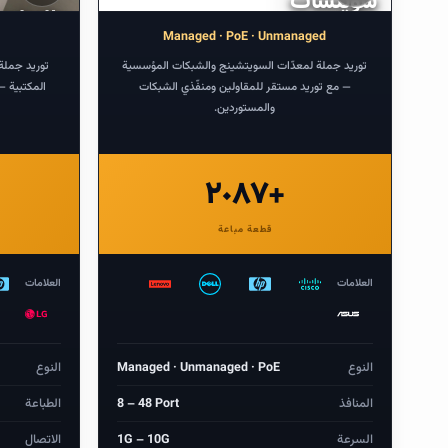
سويتشات
درهم
درهم
طابعات
شبكة
Managed · PoE · Unmanaged
توريد جملة لمعدّات السويتشينج والشبكات المؤسسية
توريد جملة 
— مع توريد مستقر للمقاولين ومنفّذي الشبكات
المكتبية —
والمستوردين.
٢٠٨٧+
قطعة مباعة
العلامات
العلامات
النوع
Managed · Unmanaged · PoE
النوع
المنافذ
8 – 48 Port
الطباعة
السرعة
1G – 10G
الاتصال