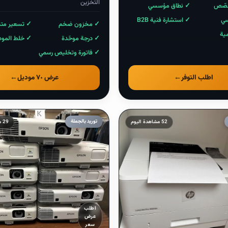
التخزين
خصّص
✓ نطاق مؤسسي
سي
✓ استشارة فنية B2B
✓ مخزون ضخم
✓ تسعير متد
مية
✓ درجة موحّدة
✓ خلط المود
✓ فاتورة وتخليص رسمي
اطلب التوفر
←
عرض ٧٠ موديل
←
توريد بالجملة
52 مشاهدة اليوم
29 مشاهدة اليوم
ابتداءً
من
$
—
اطلب
عرض
—
سعر