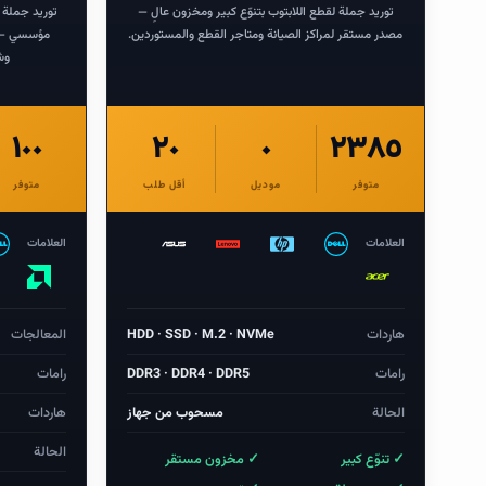
توريد جملة لقطع اللابتوب بتنوّع كبير ومخزون عالٍ —
توريد جملة 
مصدر مستقر لمراكز الصيانة ومتاجر القطع والمستوردين.
مؤسسي — ت
وشركات T
١٠٠
٢٠
٠
٢٣٨٥
متوفر
موديل
أقل طلب
متوفر
العلامات
العلامات
هاردات
HDD · SSD · M.2 · NVMe
المعالجات
رامات
DDR3 · DDR4 · DDR5
رامات
الحالة
مسحوب من جهاز
هاردات
الحالة
✓ تنوّع كبير
✓ مخزون مستقر