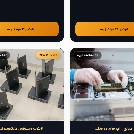
عرض ٢٤ موديل
←
عرض ٣ موديل
←
درجة
51 مشاهدة اليوم
147 مشاهدة اليوم
ابتداءً من
٩١.٥٣
$
٣٣٥ درهم
لابتوبات
معالج، رام، هارد ووحدات
لابتوب وسيرفس مايكروسوف