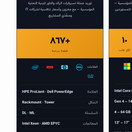
 والمؤسسية —
توريد جملة لسيرفرات الراك والتاور للبنية التحتية
 للمستوردين
المؤسسية — مع مخزون وأسعار تنافسية لشركات IT
ومنفّذي المشاريع.
٨٦٧+
١٠
أقل طلب
قطعة مباعة
العلامات
Intel Core i
العلامة
HPE ProLiant · Dell PowerEdge
Gen 4 – 1
الشكل
Rackmount · Tower
4 – 64 GB
السلسلة
DL · ML
13″ – 17″
المعالجات
Intel Xeon · AMD EPYC