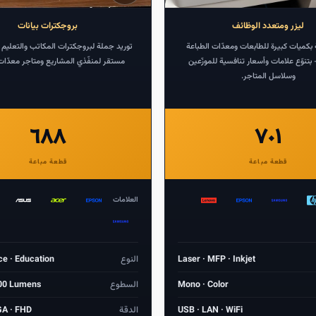
درهم
بروجكترات
ليزر ومتعدد الوظائف
بروجكترات بيانات
بكميات كبيرة للطابعات ومعدّات الطباعة
توريد جملة لبروجكترات المكاتب والتعليم 
 بتنوّع علامات وأسعار تنافسية للموزّعين
مستقر لمنفّذي المشاريع ومتاجر معدّا
وسلاسل المتاجر.
٦٨٨
٧٠١
قطعة مباعة
قطعة مباعة
العلامات
Laser · MFP · Inkjet
النوع
ce · Education
Mono · Color
السطوع
00 Lumens
USB · LAN · WiFi
الدقة
A · FHD