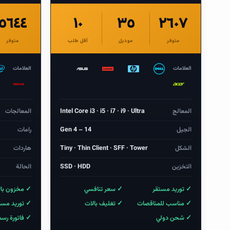
٥٦٤٤
١٠
٣٥
٢٦٠٧
متوفر
موديل
أقل طلب
متوفر
العلامات
العلامات
المعالج
Intel Core i3 · i5 · i7 · i9 · Ultra
المعالجات
الجيل
Gen 4 – 14
رامات
الشكل
Tiny · Thin Client · SFF · Tower
هاردات
التخزين
SSD · HDD
الحالة
✓ توريد مستقر
✓ سعر تنافسي
✓ مخزون بال
✓ مناسب للمناقصات
✓ تغليف بالات
✓ توريد مست
✓ شحن دولي
✓ فاتورة رس