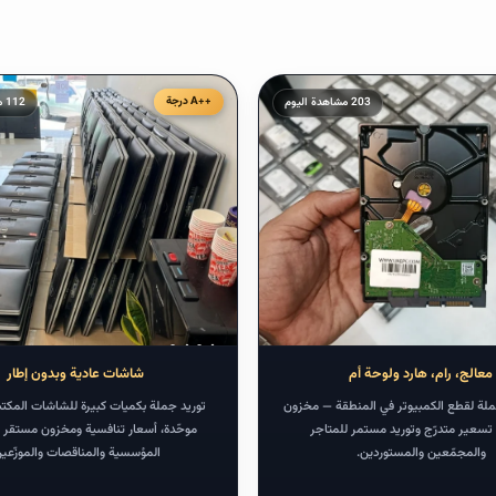
درجة
203 مشاهدة اليوم
112 مشاهدة اليوم
ابتداءً من
٣١.٤٢
$
١١٥ درهم
شاشات
معالج، رام، هارد ولوحة أم
شاشات عادية وبدون إطار
ملة لقطع الكمبيوتر في المنطقة — مخزون
توريد جملة بكميات كبيرة للشاشات المكت
، تسعير متدرّج وتوريد مستمر للمتاجر
موحّدة، أسعار تنافسية ومخزون مستقر 
والمجمّعين والمستوردين.
المؤسسية والمناقصات والموزّعين