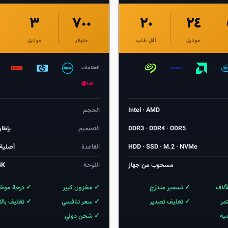
٣
٧٠٠
٢٠
٢٤
موديل
أقل طلب
متوفر
موديل
العلامات
Intel · AMD
الحجم
DDR3 · DDR4 · DDR5
التصميم
بإطار
HDD · SSD · M.2 · NVMe
القاعدة
أصلية 
مسحوب من جهاز
اللوحة
4K
آلاف
✓ تسعير متدرّج
✓ مخزون كبير
✓ درجة موحّ
مر
✓ تغليف تصدير
✓ سعر تنافسي
✓ تغليف بال
مية
✓ شحن دولي