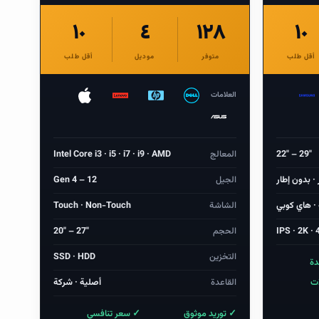
١٠
٤
١٢٨
١٠
أقل طلب
متوفر
موديل
أقل طلب
العلامات
22″ – 29″
المعالج
Intel Core i3 · i5 · i7 · i9 · AMD
 · بدون إطار
الجيل
Gen 4 – 12
· هاي كوبي
الشاشة
Touch · Non-Touch
IPS · 2K · 
الحجم
20″ – 27″
التخزين
SSD · HDD
دة
ات
القاعدة
أصلية · شركة
✓ توريد موثوق
✓ سعر تنافسي