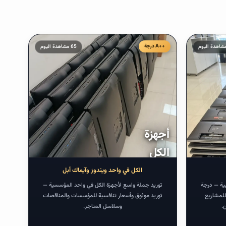
درجة
65 مشاهدة اليوم
أجهزة
ابتداءً من
١٤٢.٠٨
$
الكل
٥٢٠ درهم
في
الكل في واحد ويندوز وآيماك أبل
واحد
بية — درجة
توريد جملة واسع لأجهزة الكل في واحد المؤسسية —
للمشاريع
توريد موثوق وأسعار تنافسية للمؤسسات والمناقصات
.
وسلاسل المتاجر.