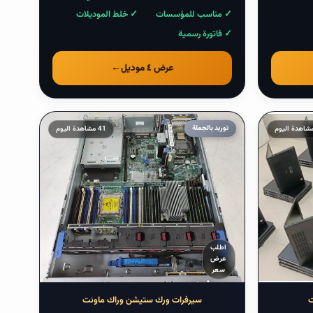
✓ مناسب للمؤسسات
✓ خلط الموديلات
✓ فاتورة رسمية
عرض ٤ موديل
←
توريد بالجملة
41 مشاهدة اليوم
ابتداءً
من
$
—
اطلب
عرض
—
سعر
درهم
سيرفرات
ت
سيرفرات ورك ستيشن وراك ماونت