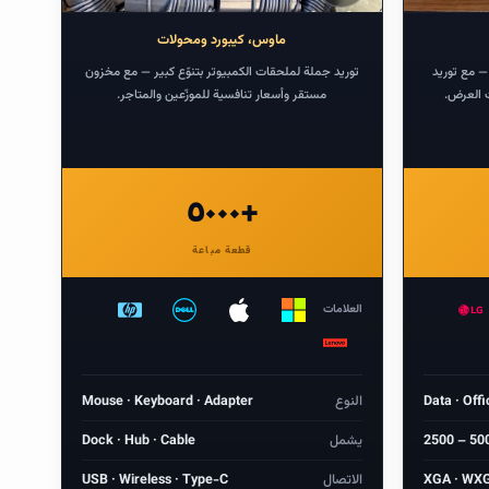
درهم
ملحقات
ماوس، كيبورد ومحولات
— مع توريد
توريد جملة لملحقات الكمبيوتر بتنوّع كبير — مع مخزون
ت العرض.
مستقر وأسعار تنافسية للموزّعين والمتاجر.
٥٠٠٠+
قطعة مباعة
العلامات
Data · Offi
النوع
Mouse · Keyboard · Adapter
2500 – 50
يشمل
Dock · Hub · Cable
XGA · WXG
الاتصال
USB · Wireless · Type-C