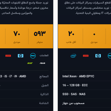
لقطع السيرفرات ومراكز البيانات على نطاق
توريد جملة واسع النطاق للابتوبات المخزّنة
وريد متخصّص ومستقر لمراكز البيانات
مخزون ضخم، درجة موحّدة وأسعار تنافسية
I ومقاولي البنية التحتية.
والموزّعين وسلاسل المتاجر.
٧٠
٥٩٣
٢٠
٠
موديل
أقل طلب
متوفر
موديل
العلامات
Intel Xeon · AMD EPYC
المعالج
3 · i5 · i7 · i9 · AMD
16 – 128 GB · ECC
الجيل
4
SSD · SAS · NAS
الذاكرة
مسحوب من جهاز
الشاشة