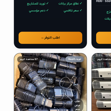
HDD · SSD
✓ نطاق مركز بيانات
✓ توريد للمشاريع
✓ سعر تنافسي
✓ دعم مؤسسي
رّج
يلات
اطلب التوفر
←
توريد بالجملة
67 مشاهدة اليوم
ابتداءً
من
$
—
اطلب
عرض
—
سعر