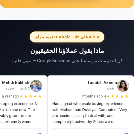
⭐ 4.9 على Google · 32 تقييم موثّق
ماذا يقول عملاؤنا الحقيقيون
كل التقييمات من ملفنا على Google Business — بدون فلترة
Mehdi Bakhshi
Tasabih Azeem
1 تقييم
2 تقييم · 1 صورة
a year ago
★★★★★
4 months ago
★★★★★
hopping experience. All
Had a great wholesale buying experience
ry clean and new. The
with Mohammad Dolatyari Computers! Very
vably good for the
professional, easy to deal with, and
was extremely warm-
completely trustworthy. Prices were
us. I highly recommend
competitive, everything went smoothly, and
re!
the order was delivered exactly as