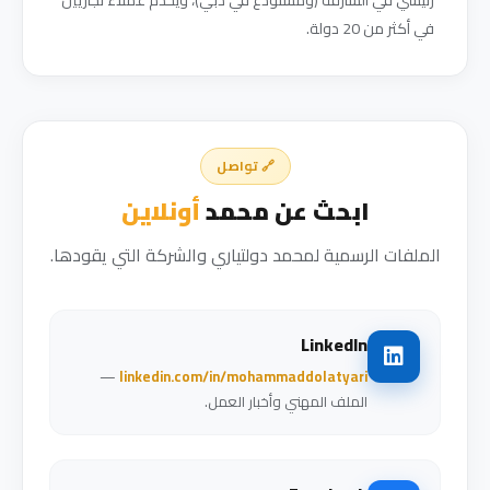
رئيسي في الشارقة (ومستودع في دبي)، ويخدم عملاء تجاريين
في أكثر من 20 دولة.
🔗 تواصل
ابحث عن محمد
أونلاين
الملفات الرسمية لمحمد دولتياري والشركة التي يقودها.
LinkedIn
—
linkedin.com/in/mohammaddolatyari
الملف المهني وأخبار العمل.