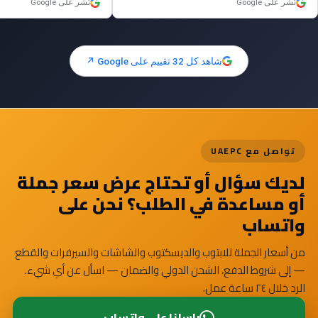
نُشر على Google
نُشر على Google
promised. Definitely recommend them for
wholesale computer products
شاهد كل 32 تقييم على Google ↗
تواصل مع UAEPC
لديك سؤال أو تحتاج عرض سعر جملة
أو مساعدة في الطلب؟ نحن على
واتساب
من أسعار الجملة للابتوب والديسكتوب والشاشات والسيرفرات والقطع
— إلى شروط الدفع، الشحن الدولي والضمان — اسأل عن أي شيء.
الرد خلال ٢٤ ساعة عمل.
راسلنا على واتساب