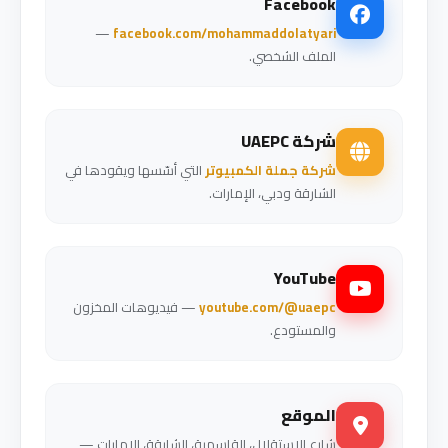
Facebook
—
facebook.com/mohammaddolatyari
الملف الشخصي.
شركة UAEPC
شركة جملة الكمبيوتر
التي أسّسها ويقودها في
الشارقة ودبي، الإمارات.
YouTube
youtube.com/@uaepc
— فيديوهات المخزون
والمستودع.
الموقع
شارع الاستقلال، القاسمية، الشارقة، الإمارات —