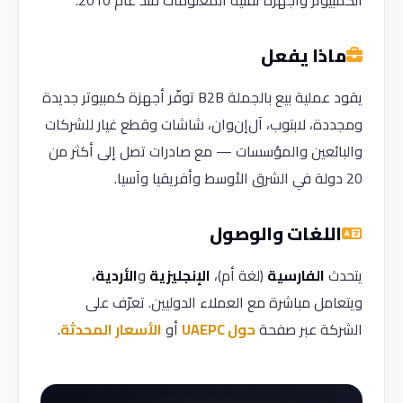
الكمبيوتر وأجهزة تقنية المعلومات منذ عام 2010.
ماذا يفعل
يقود عملية بيع بالجملة B2B توفّر أجهزة كمبيوتر جديدة
ومجددة، لابتوب، آل‌إن‌وان، شاشات وقطع غيار للشركات
والبائعين والمؤسسات — مع صادرات تصل إلى أكثر من
20 دولة في الشرق الأوسط وأفريقيا وآسيا.
اللغات والوصول
يتحدث
الفارسية
(لغة أم)،
الإنجليزية
و
الأردية
،
ويتعامل مباشرة مع العملاء الدوليين. تعرّف على
الشركة عبر صفحة
حول UAEPC
أو
الأسعار المحدثة
.