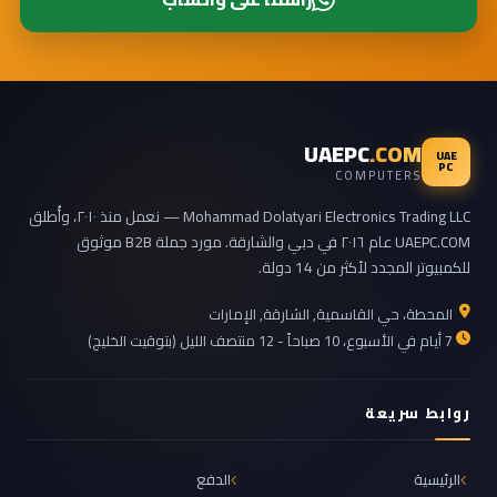
UAEPC
.COM
UAE
PC
COMPUTERS
Mohammad Dolatyari Electronics Trading LLC — نعمل منذ ٢٠١٠، وأُطلق
UAEPC.COM عام ٢٠١٦ في دبي والشارقة. مورد جملة B2B موثوق
للكمبيوتر المجدد لأكثر من 14 دولة.
المحطة، حي القاسمية, الشارقة, الإمارات
7 أيام في الأسبوع، 10 صباحاً - 12 منتصف الليل (بتوقيت الخليج)
روابط سريعة
الرئيسية
الدفع