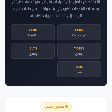
أنا متخصص حاصل على شهادات تقنية ولغوية معتمدة، يثق
به عملاء الشركات الكبرى في 14 دولة — من طلبات البليت
الواحد إلى شحنات الحاويات الكاملة.
CCNP
CCNA
شبكات Cisco
Cisco Pro
IELTS
TOEFL
إنجليزي
إنجليزي
ICDL
رقمي
🌍 مناطق الشحن