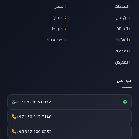
المنتجات
الشحن
من نحن
الضمان
الأسئلة
الشروط
الاشتراك
الخصوصية
المدونة
المعرض
تواصل
+971 52 935 8032
+971 50 912 7140
+98 912 709 6253